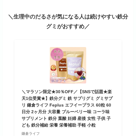
＼生理中のだるさが気になる人は続けやすい鉄分
グミがおすすめ／
＼マラソン限定★30％OFF／【SNSで話題★楽
天1位受賞★】鉄分グミ 鉄 サプリグミ グミサプ
リ 鎌倉ライフ Feplus エフイープラス 60粒 60
日分 2ヶ月分 大容量 ブルーベリー味 コーラ味
サプリメント 鉄分 葉酸 妊婦 産後 女性 子供 子
ども 鉄分補給 栄養 栄養補助 手軽 小粒
鎌倉ライフ